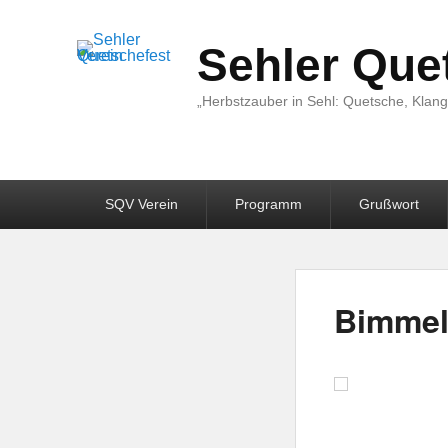
Sehler Que
„Herbstzauber in Sehl: Quetsche, Klang 
Primair
SQV Verein
Programm
Grußwort
menu
Bimmel