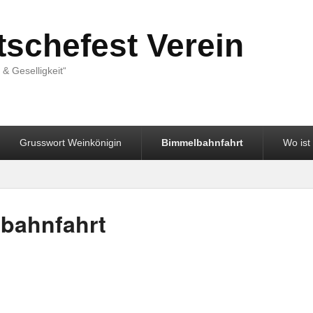
tschefest Verein
& Geselligkeit“
Grusswort Weinkönigin
Bimmelbahnfahrt
Wo ist
bahnfahrt